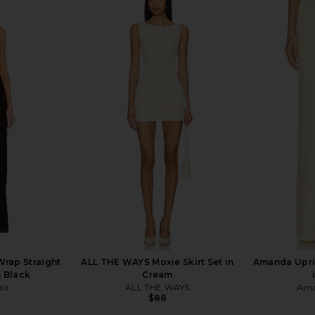
mpsuit in
Lovers and Friends Elena Jumpsuit
Amanda 
in Black
Jum
Lovers and Friends
Ama
8
$215
$228
Previous price:
Previous price:
Wrap Straight
ALL THE WAYS Moxie Skirt Set in
Amanda Upri
n Black
Cream
li
ALL THE WAYS
Ama
$88