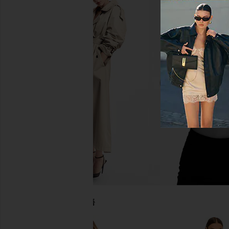
Amanda Uprichard Evianna
Norma Kamali Sleevele
Jumpsuit in Black
Leg Jumpsuit in
Amanda Uprichard
Norma Kama
$273
$200
당신을 위한 추천상품