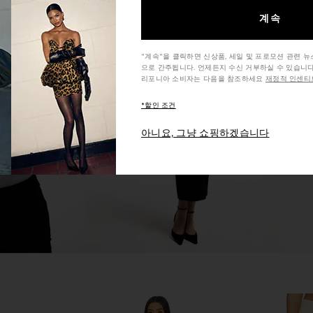
계속
"계속"을 클릭하면 신상품, 세일 및 프로모션 관련 
ss X Straight
Alice + Olivia Alondra Jumpsuit in
Amanda U
으로 간주됩니다. 언제든지 수신 거부하실 수 있습니다
 Black
Black
Davina 
리포니아 소비자는 다음을 참조하세요
재정적 인센티브
li
Alice + Olivia
Ama
$466
$495
*할인 조건
Previous price:
아니요, 그냥 쇼핑하겠습니다