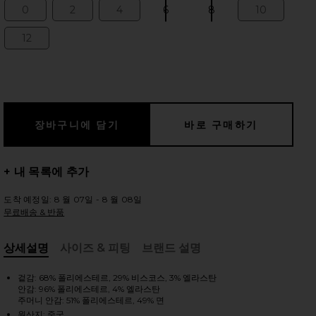
0
2
4
6
8
10
Size:
Size:
Size:
Size:
Size:
Size:
12
Size:
 슬라이드
+ 내 목록에 추가
도착 예정일: 8 월 07일 - 8 월 08일
무료배송 & 반품
상세설명
사이즈 & 피팅
브랜드 설명
, Cu
겉감: 68% 폴리에스테르, 29% 비스코스, 3% 엘라스탄
안감: 96% 폴리에스테르, 4% 엘라스탄
iew 2 of 3 KATE 스트랩리스 점프수트 in Black
vie
주머니 안감: 51% 폴리에스테르, 49% 면
원산지: 중국