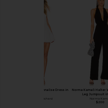
NBD Aitana Corset Jumpsuit in
AGOLDE Agyness Ju
Black
Ilussion
NBD
AGOLDE
$210
$238
$298
$35
Previous price:
Amanda Uprichard Annalise Dress in
Norma Kamali Halter 
White
Leg Jumpsuit i
Amanda Uprichard
Norma Kama
$202
$200