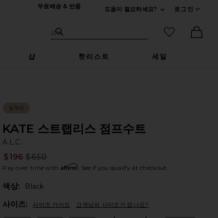
무료배송 & 반품
도움이 필요하세요?
로그인
펼치기 연락처
검색하기
즐겨찾기 아
검색
Ther
샵
핫리스트
세일
컬렉션
KATE 스트랩리스 점프수트
A.
bran
A.L.C.
$196
$650
Prev
Affirm
Pay over time with
. See if you qualify at checkout.
색상:
Black
Plea
사이즈:
사이즈 가이드
고객님의 사이즈가 없나요?