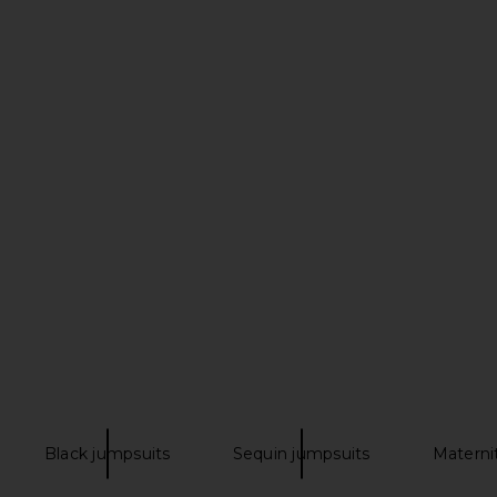
uit in Black
Amanda Uprichard X REVOLVE
Amanda Upri
Fabienne Jumpsuit in Ivory
9
Amanda Uprichard
Ama
Previous price:
$204
$216
Previous price:
Black jumpsuits
Sequin jumpsuits
Materni