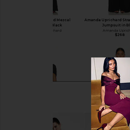
Amanda Uprichard Mezcal
Amanda Uprichard Stra
Jumpsuit in Black
Jumpsuit in B
Amanda Uprichard
Amanda Upric
$260
$268