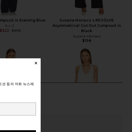
umpsuit in Evening Blue
Susana Monaco x REVOLVE
A.L.C.
Asymmetrical Cut Out Jumpsuit in
$522
$695
Black
Previous price:
Susana Monaco
$198
모션 등의 저희 뉴스레