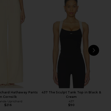
Uprichard Queens
Amanda Uprichard x REVOLVE
psuit in Black
Evianna Jumpsuit in Ivory
nda Uprichard
Amanda Uprichard
$260
$273
NEXT
A
chard Hathaway Pants
437 The Sculpt Tank Top in Black &
in Cornsilk
Cream
nda Uprichard
437
$216
$90