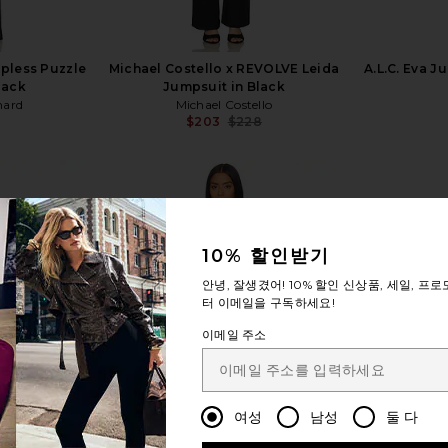
pless Puzzle
Michael Costello x REVOLVE Leida
A.L.C. Eva J
lack
Jumpsuit in Black
hard
Michael Costello
$203
$228
Previous price:
10% 할인받기
자세히 보기
안녕, 잘생겼어!
10% 할인
신상품, 세일, 프로
터 이메일을 구독하세요!
이메일 주소
여성
남성
둘 다