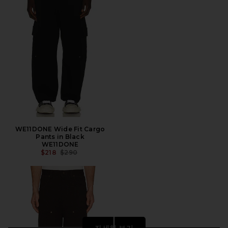
WE11DONE Wide Fit Cargo
Pants in Black
WE11DONE
전 가격:
$218
$290
자세히 보기