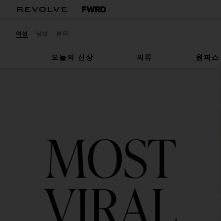
여성
남성
뷰티
오늘의 신상
의류
원피스