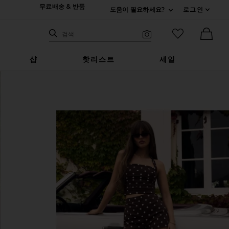
무료배송 & 반품
도움이 필요하세요?
로그인
펼치기 연락처
검색하기
즐겨찾기 아
검색
비주얼 서치
Ther
샵
핫리스트
세일