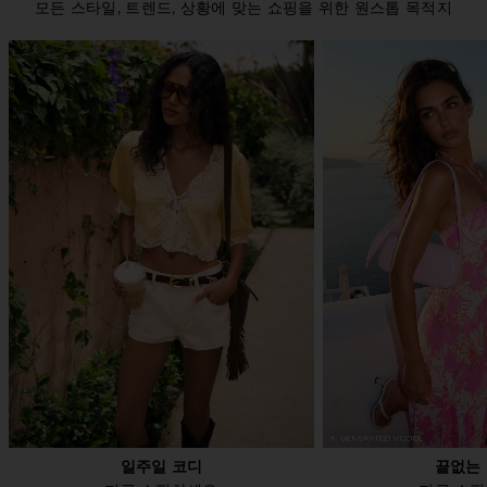
모든 스타일, 트렌드, 상황에 맞는 쇼핑을 위한 원스톱 목적지
일주일 코디
끝없는