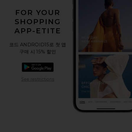
FOR YOUR
SHOPPING
APP-ETITE
코드 ANDROID15로 첫 앱
구매 시 15% 할인
Android 앱 다운로드
Opens in a modal window
See restrictions