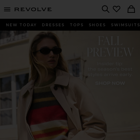
menu - shows more content
Revolve, Apparel & Fashion
Search
NEW TODAY
DRESSES
TOPS
SHOES
SWIMSUIT