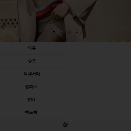
1
2
3
4
의류
슈즈
액세서리
원피스
뷰티
핸드백
샵